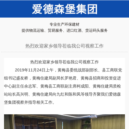
专业生产环保建材
提供物流运输、贸易服务、进口红酒、货运码头服务
热烈欢迎家乡领导莅临我公司视察工作
热烈欢迎家乡
领导莅临
我公司视察工作
2019
年
11
月
24
日上午，黄梅县委统战部副部长、县工商联党
组书记盛友桥，黄梅住建局副局长罗艳君、黄梅县招商和投资促进
中心副主任余志军、黄梅县工商联副主席柯成阳、黄梅住建局质检
站站长高兴明、黄梅住建局向九红和陈和凤等领导齐聚我们爱德森
堡集团视察并指导相关工作
。