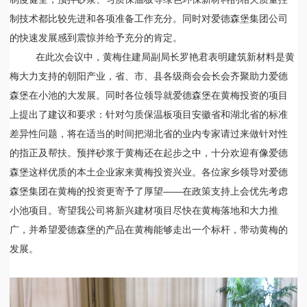
制技术都比较先进和各项准备工作充分。同时对爱德森堡集团公司
的快速发展感到震惊并给予充分的肯定。
在此次会议中，黄梅住建局副局长罗艳君表明建筑新材料是黄
梅大力支持的朝阳产业，省、市、县各级商会会长会齐聚助力爱德
森堡在小池的大发展。同时各位领导就爱德森堡在黄梅投资的项目
上提出了建议和要求：针对匀质保温板项目安徽省和湖北省的标准
差异性问题，将在适当的时间把湖北省的业内专家请过来做针对性
的指正及帮扶。预拌砂浆于黄梅还在起步之中，十分欢迎有像爱德
森堡这样优质的本土企业家来黄梅投资兴业。各位家乡领导对爱德
森堡集团在黄梅的投资更
寄予了厚望
——在政策支持上会优先考虑
小池项目。寄望我公司将新兴建材项目尽快在黄梅落地和大力推
广，并希望爱德森堡的产品在黄梅能够走出一个标杆，带动黄梅的
发展。