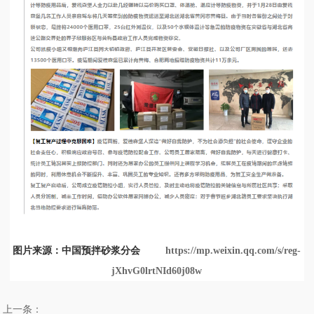
图片来源：中国预拌砂浆分会
https://mp.weixin.qq.com/s/reg-
jXhvG0lrtNId60j08w
上一条：